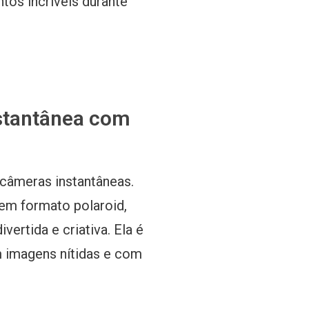
tos incríveis durante
nstantânea com
câmeras instantâneas.
em formato polaroid,
rtida e criativa. Ela é
m imagens nítidas e com