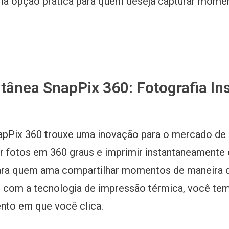
ma opção prática para quem deseja capturar momen
ntânea SnapPix 360: Fotografia I
apPix 360 trouxe uma inovação para o mercado de 
r fotos em 360 graus e imprimir instantaneamente 
ara quem ama compartilhar momentos de maneira dive
e, com a tecnologia de impressão térmica, você te
nto em que você clica.