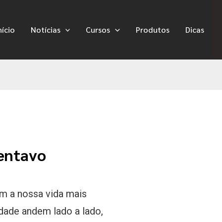
nício
Notícias
Cursos
Produtos
Dicas
entavo
m a nossa vida mais
idade andem lado a lado,