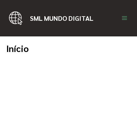
Ir
para
SML MUNDO DIGITAL
o
Main
conteúdo
Men
Início