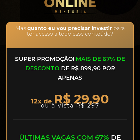
Mas
quanto eu vou precisar investir
para
ter acesso a todo esse conteúdo?
SUPER PROMOÇÃO!
MAIS DE 67% DE
DESCONTO
DE R$ 899,90 POR
APENAS
R$ 29,90
12x de
ou à vista R$ 297
ÚLTIMAS VAGAS COM 67%
DE